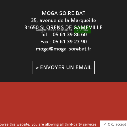
MOGA SO.RE.BAT
35, avenue de la Marqueille
31650 St ORENS DE GAMEVILLE
Google Maps
is disabled.
✓ Allow
Tél. : 05 61 39 86 60
Fax : 05 61 39 23 90
moga@moga-sorebat.fr
> ENVOYER UN EMAIL
rowse this website, you are allowing all third-party services
✓ OK, accept 