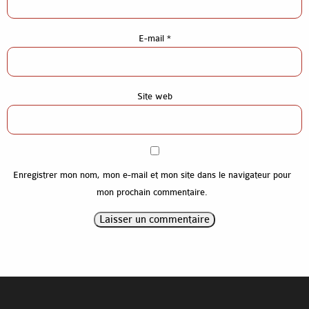
Gros-oeuvre construction
Gros-oeuvre rénovation
E-mail
*
Références
Contact
Site web
Enregistrer mon nom, mon e-mail et mon site dans le navigateur pour
mon prochain commentaire.