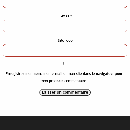
Gros-oeuvre construction
Gros-oeuvre rénovation
E-mail
*
Références
Contact
Site web
Enregistrer mon nom, mon e-mail et mon site dans le navigateur pour
mon prochain commentaire.