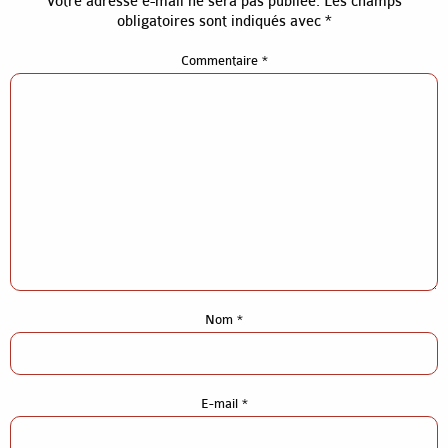
Votre adresse e-mail ne sera pas publiée.
Les champs
obligatoires sont indiqués avec
*
Commentaire
*
Nom
*
Accueil
E-mail
*
Gros-oeuvre construction
Gros-oeuvre rénovation