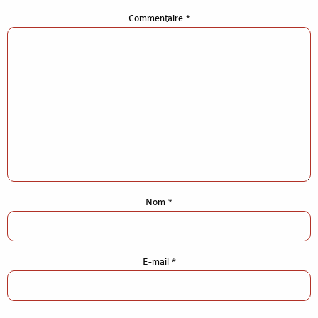
Commentaire
*
Nom
*
Accueil
E-mail
*
Gros-oeuvre construction
Gros-oeuvre rénovation