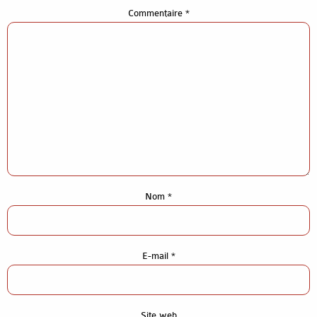
Commentaire
*
Nom
*
Accueil
E-mail
*
Gros-oeuvre construction
Gros-oeuvre rénovation
Site web